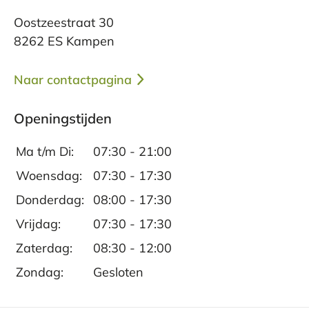
parkeerschijf kunt parkeren.
Oostzeestraat 30
Per auto vanaf IJsselmuiden
8262 ES Kampen
U gaat over de stadsbrug gelijk rechtsaf. U volgt
Naar contactpagina
de IJsselkade met de bocht mee naar links. Bij
de kruising gaat u rechtsaf en volgt de weg
Openingstijden
linksaf. U vervolgt deze weg, de Oranjesingel,
die vanzelf overgaat in de Oostzeestraat. Direct
Ma t/m Di:
07:30 - 21:00
na het hertenkamp aan uw linkerzijde ziet u het
fraai gerenoveerde schoolgebouw dat nu
Woensdag:
07:30 - 17:30
gezondheidscentrum is. U kunt hier eenvoudig
Donderdag:
08:00 - 17:30
met parkeerschijf parkeren.
Vrijdag:
07:30 - 17:30
Openbaar vervoer:
[ov_tekst]
Zaterdag:
08:30 - 12:00
Zondag:
Gesloten